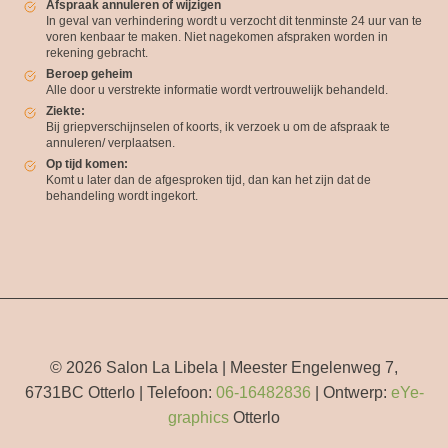
Afspraak annuleren of wijzigen
In geval van verhindering wordt u verzocht dit tenminste 24 uur van te
voren kenbaar te maken. Niet nagekomen afspraken worden in
rekening gebracht.
Beroep geheim
Alle door u verstrekte informatie wordt vertrouwelijk behandeld.
Ziekte:
Bij griepverschijnselen of koorts, ik verzoek u om de afspraak te
annuleren/ verplaatsen.
Op tijd komen:
Komt u later dan de afgesproken tijd, dan kan het zijn dat de
behandeling wordt ingekort.
© 2026 Salon La Libela | Meester Engelenweg 7,
6731BC Otterlo | Telefoon:
06-16482836
| Ontwerp:
eYe-
graphics
Otterlo