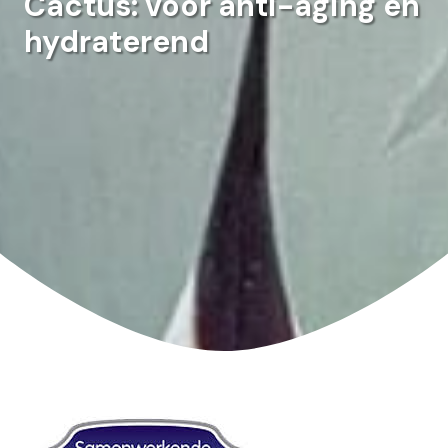
Cactus: voor anti-aging en
hydraterend