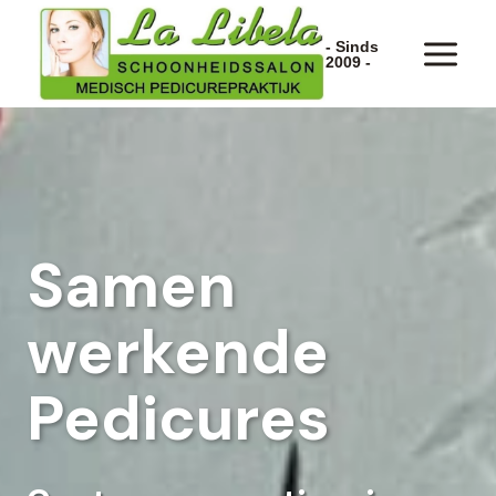
Doorgaan
naar
- Sinds
2009 -
inhoud
Samen
werkende
Pedicures