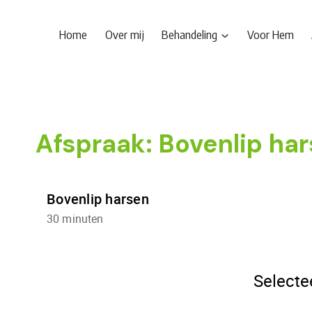
Doorgaan
naar
Home
Over mij
Behandeling
Voor Hem
inhoud
Afspraak: Bovenlip ha