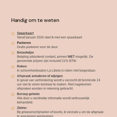
Handig om te weten
Spaarkaart
Vanaf januari 2026 start ik met een spaarkaart
Parkeren
Gratis parkeren voor de deur.
Betaalwijze
Betaling uitsluitend contant, pinnen
NIET
mogelijk. De
genoemde prijzen zijn inclusief 21% BTW.
Roken
In schoonheidssalon La Libela is roken niet toegestaan.
Afspraak annuleren of wijzigen
In geval van verhindering wordt u verzocht dit tenminste 24
uur van te voren kenbaar te maken. Niet nagekomen
afspraken worden in rekening gebracht.
Beroep geheim
Alle door u verstrekte informatie wordt vertrouwelijk
behandeld.
Ziekte:
Bij griepverschijnselen of koorts, ik verzoek u om de afspraak
te annuleren/ verplaatsen.