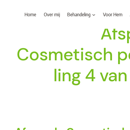
Doorgaan
naar
Home
Over mij
Behandeling
Voor Hem
inhoud
Afs
Cosmetisch p
ling 4 va