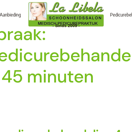
Aanbieding
Pedicurebe
praak:
- Sinds 2009 -
edicurebehande
n 45 minuten