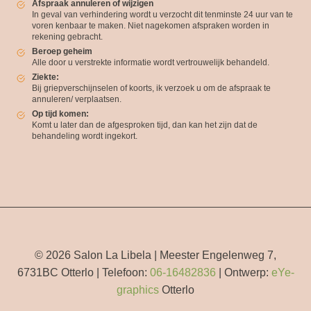
Afspraak annuleren of wijzigen
In geval van verhindering wordt u verzocht dit tenminste 24 uur van te
voren kenbaar te maken. Niet nagekomen afspraken worden in
rekening gebracht.
Beroep geheim
Alle door u verstrekte informatie wordt vertrouwelijk behandeld.
Ziekte:
Bij griepverschijnselen of koorts, ik verzoek u om de afspraak te
annuleren/ verplaatsen.
Op tijd komen:
Komt u later dan de afgesproken tijd, dan kan het zijn dat de
behandeling wordt ingekort.
© 2026 Salon La Libela | Meester Engelenweg 7,
6731BC Otterlo | Telefoon:
06-16482836
| Ontwerp:
eYe-
graphics
Otterlo