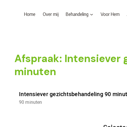
Doorgaan
naar
Home
Over mij
Behandeling
Voor Hem
inhoud
Afspraak: Intensiever
minuten