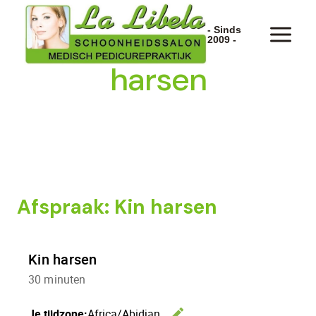
Doorgaan
naar
Afspraak: Kin
- Sinds
2009 -
inhoud
harsen
Afspraak: Kin harsen