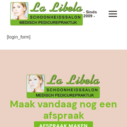
Doorgaan
naar
Log In
- Sinds
2009 -
inhoud
[login_form]
Maak vandaag nog een
afspraak
AFSPRAAK MAKEN